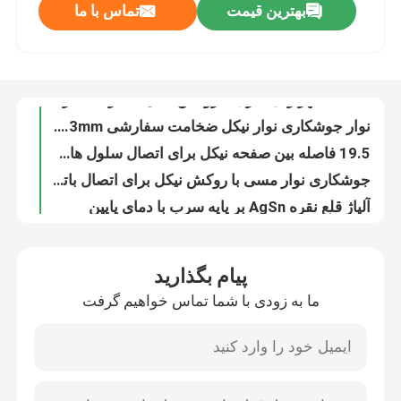
بهترین قیمت
تماس با ما
صفحه نیکل مس رسانا برای صنعت الکترونیک باتری
شماره 5 باتری ورق نیکل صفحه تماس مثبت و منفی
تور کارخانه
قطعات مهر زنی فلزی با روکش نیکل شماره 7 باتری 18650 ورق نیکل
نوار جوشکاری نوار نیکل ضخامت سفارشی 0.08mm 0.2mm 0.3mm
کنترل کیفیت
19.5 فاصله بین صفحه نیکل برای اتصال سلول های باتری
جوشکاری نوار مسی با روکش نیکل برای اتصال باتری لیتیومی 18650
با ما تماس بگیرید
آلیاژ قلع نقره AgSn بر پایه سرب با دمای پایین
Sn Ag قلع آلیاژ نقره لحیم کاری استحکام در دمای بالا
اخبار
Good Flooding Property Lead Based Solder AgSn قلع سرب نقره ای لحیم کاری
سفارشی سازی شده بر اساس سرب عنصر فلزی لحیم کاری Cu Sn آلیاژ مس قلع
پیام بگذارید
درخواست نقل قول
نوار آلیاژ مس Sn Cu برای جوشکاری مفصل های چند یقه ای پیچیده
ما به زودی با شما تماس خواهیم گرفت
7.29g/Cm3 لحیم مس قلع C1020 Cu Sn خاصیت سیلابی خوب
نوار نیکل خالص
عرض 2 تا 100 میلی متر سیم پیچ مسی نیکل اندود 8 میلی متری نوار مسی
نوار نیکل مس کامپوزیت بالا برای باتری های لیتیومی
میله اتوبوس مسی با روکش نیکل الکترولس برای باتری های لیتیومی
نوار فولادی با روکش نیکل