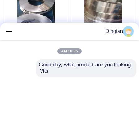
Dingfan
نوار آلیاژ نیکل آهن
نوار گرد آلیاژ نیکل آهن
Dingfan با نفوذپذیری
مقاوم در برابر خوردگی
مغناطیسی بالا
نفوذپذیری بالا
10:35 AM
بهترین قیمت
بهترین قیمت
Good day, what product are you looking 
for?
تماس با ما
تماس با ما
بیشتر ببینید
خانه
دربارهی ما
تماس با ما
Desktop Site
نقشه سایت
Privacy Policy