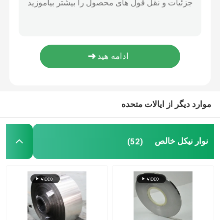
نوار آلیاژی نیکل آهن Permalloy برای آب بندی با شیشه نرم و سرامیک
آلیاژ سرب قلع آنتیموان برای کنترل اتوماتیک قالب ریخته گری
نوار نیکل مس
قلع سرب با خلوص بالا فویل آنتیموان سرب Sn قلع و لحیم سرب
نوار نیکل لحیم کاری با خلوص بالا برای جوشکاری بسته های باتری لیتیومی
نوار مسی نیکل اندود
نوار جوشکاری باتری 99.99٪ نوار نیکل خالص مقاوم در برابر خوردگی
نوار آلیاژ نیکل آهن
موارد دیگر از ایالات متحده
کانکتور باتری لیتیومی
نوار نیکل خالص
(52)
قطعات مهر زنی فلزی
کانکتور باسبار باتری
میله اتوبوس مسی نیکل اندود