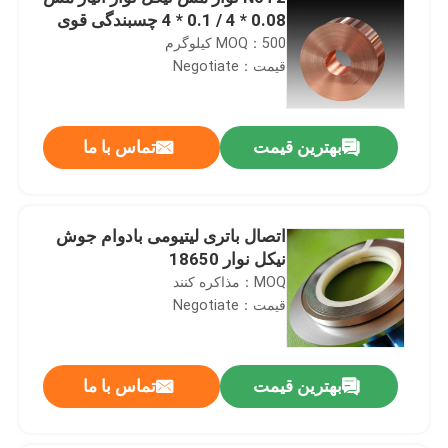
0.08 * 4 / 0.1 * 4 چسبندگی قوی
MOQ：500 کیلوگرم
قیمت：Negotiate
بهترین قیمت
تماس با ما
اتصال باتری لیتیومی بادوام جوش
نیکل نوار 18650
MOQ：مذاکره کنند
قیمت：Negotiate
بهترین قیمت
تماس با ما