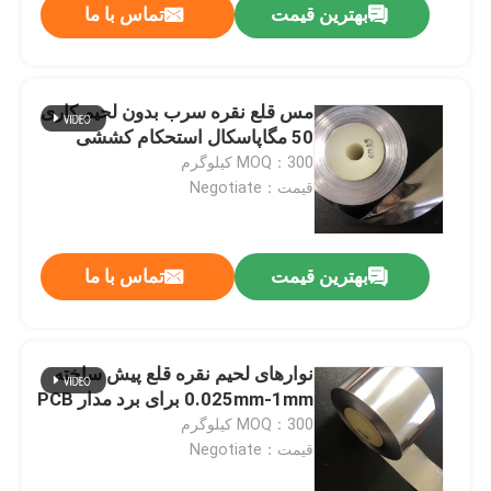
بهترین قیمت
تماس با ما
مس قلع نقره سرب بدون لحیم کاری
50 مگاپاسکال استحکام کششی
MOQ：300 کیلوگرم
قیمت：Negotiate
بهترین قیمت
تماس با ما
نوارهای لحیم نقره قلع پیش ساخته
0.025mm-1mm برای برد مدار PCB
MOQ：300 کیلوگرم
قیمت：Negotiate