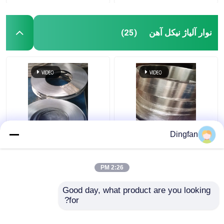
نوار آلیاژ نیکل آهن
(25)
نوار آلیاژ نیکل آهن
نوار گرد آلیاژ نیکل آهن
Dingfan
Dingfan با نفوذپذیری
مقاوم در برابر خوردگی
مغناطیسی بالا
نفوذپذیری بالا
2:26 PM
بهترین قیمت
بهترین قیمت
Good day, what product are you looking 
for?
تماس با ما
تماس با ما